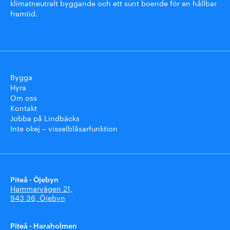
klimatneutralt byggande och ett sunt boende för en hållbar
framtid.
Bygga
Hyra
Om oss
Kontakt
Jobba på Lindbäcks
Inte okej – visselblåsarfunktion
Piteå - Öjebyn
Hammarvägen 21,
943 36, Öjebyn
Piteå - Haraholmen