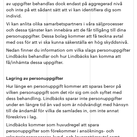
av uppgifter behandlas dock endast på aggregerad nivå
och inte på ett sådant sätt att vi kan identifiera dig som
individ.
Vi kan anlita olika samarbetspartners i våra säljprocesser
och dessa tjänster kan innebära att de får tillgång till dina
personuppgifter. Dessa bolag kommer att få teckna avtal
med oss för att vi ska kunna säkerställa en hög skyddsnivå.
Nedan finner du information om vilka slags personuppgifter
Lindbäcks behandlar och hur Lindbäcks kan komma att
få/inhämta dessa uppgifter.
Lagring av personuppgifter
Hur länge en personuppgift kommer att sparas beror på
vilken personuppgift som det rör sig om och syftet med
dess behandling. Lindbäcks sparar inte personuppgifter
under en längre tid än vad som är nödvändigt med hänsyn
till de ändamål för vilka de samlades in, om inte annat
föreskrivs i lag.
Lindbäcks kommer som huvudregel att spara
personuppgifter som förekommer i ansöknings- och
rekryteringsprocesser, kund- och leverantörsavtal samt