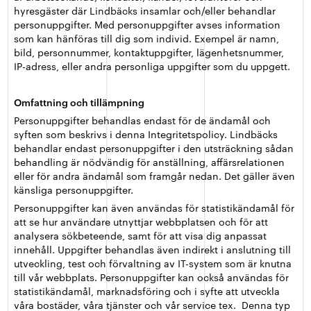
hyresgäster där Lindbäcks insamlar och/eller behandlar
personuppgifter. Med personuppgifter avses information
som kan hänföras till dig som individ. Exempel är namn,
bild, personnummer, kontaktuppgifter, lägenhetsnummer,
IP-adress, eller andra personliga uppgifter som du uppgett.
Omfattning och tillämpning
Personuppgifter behandlas endast för de ändamål och
syften som beskrivs i denna Integritetspolicy. Lindbäcks
behandlar endast personuppgifter i den utsträckning sådan
behandling är nödvändig för anställning, affärsrelationen
eller för andra ändamål som framgår nedan. Det gäller även
känsliga personuppgifter.
Personuppgifter kan även användas för statistikändamål för
att se hur användare utnyttjar webbplatsen och för att
analysera sökbeteende, samt för att visa dig anpassat
innehåll. Uppgifter behandlas även indirekt i anslutning till
utveckling, test och förvaltning av IT-system som är knutna
till vår webbplats. Personuppgifter kan också användas för
statistikändamål, marknadsföring och i syfte att utveckla
våra bostäder, våra tjänster och vår service tex. Denna typ