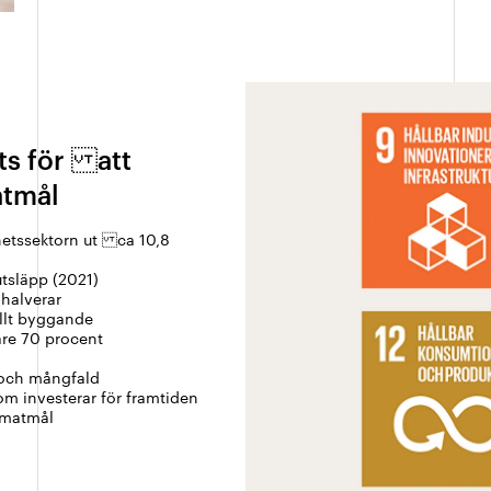
ts för att
atmål
ghetssektorn ut ca 10,8
utsläpp (2021)
halverar
ellt byggande
gare 70 procent
t och mångfald
som investerar för framtiden
limatmål