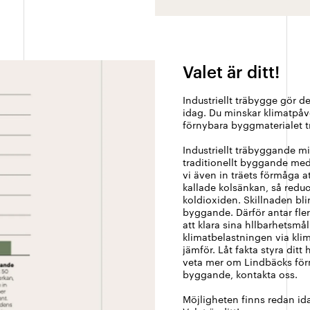
Valet är ditt!
Industriellt träbygge gör d
idag. Du minskar klimatpåv
förnybara byggmaterialet tr
Industriellt träbyggande 
traditionellt byggande med
vi även in träets förmåga a
kallade kolsänkan, så reduc
koldioxiden. Skillnaden bli
byggande. Därför antar fle
att klara sina hllbarhetsmå
klimatbelastningen via kli
jämför. Låt fakta styra ditt 
veta mer om Lindbäcks förm
byggande, kontakta oss.
Möjligheten finns redan id