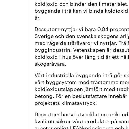
koldioxid och binder den i materialet
byggande i trä kan vi binda koldioxi
år.
Dessutom nyttjar vi bara 0,04 procen
Sverige och den svenska skogens årlig
med råge de träråvaror vi nyttjar. Trä
byggindustrin. Vetenskapen är dessu
koldioxid i hus över lång tid är ett håll
skogsråvara.
Vårt industriella byggande i trä gör sk
vårt byggsystem med trästomme mer 
koldioxidutsläppen jämfört med tradi
betong.
För en beslutsfattare innebär
projektets klimatavtryck.
Dessutom har vi utvecklat en unik in
kvalitetssäkrar våra produkter på sam
arbetar enligt LEAN-principerna och 