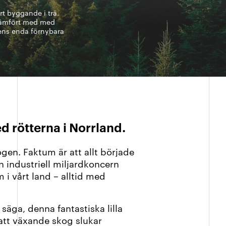
rt byggande i trä.
 jämfört med med
ens enda förnybara
d rötterna i Norrland.
gen. Faktum är att allt började
n industriell miljardkoncern
 i vårt land –
alltid med
säga, denna fantastiska lilla
att växande skog slukar