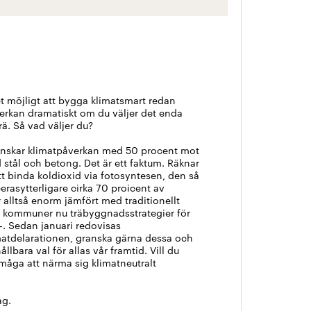
et möjligt att bygga klimatsmart redan
erkan dramatiskt om du väljer det enda
ä. Så vad väljer du?
minskar klimatpåverkan med 50 procent mot
 stål och betong. Det är ett faktum. Räknar
tt binda koldioxid via fotosyntesen, den så
erasytterligare cirka 70 proicent av
r alltså enorm jämfört med traditionellt
r kommuner nu träbyggnadsstrategier för
l-. Sedan januari redovisas
matdelarationen, granska gärna dessa och
hållbara val för allas vår framtid. Vill du
åga att närma sig klimatneutralt
ag.