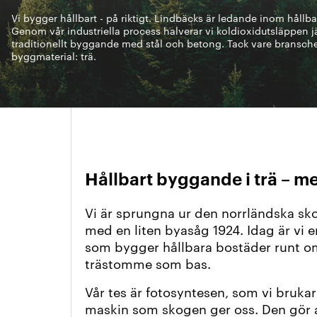
Arkitektmanual
Vi bygger hållbart - på riktigt. Lindbäcks är ledande inom hållba
Genom vår industriella process halverar vi koldioxidutsläppen
Grönare option
traditionellt byggande med stål och betong. Tack vare bransch
byggmaterial: trä.
Hållbart byggande i trä – me
Vi är sprungna ur den norrländska sko
med en liten byasåg 1924. Idag är vi e
som bygger hållbara bostäder runt om
trästomme som bas.
Vår tes är fotosyntesen, som vi brukar 
maskin som skogen ger oss. Den gör 