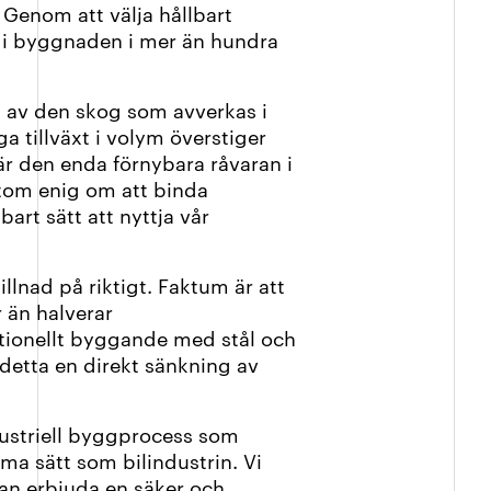
.
Genom att välja hållbart
d i byggnaden i mer än hundra
t av den skog som avverkas i
a tillväxt i volym överstiger
 är den enda förnybara råvaran i
tom enig om att binda
bart sätt att nyttja vår
illnad på riktigt.
Faktum är att
än halverar
tionellt byggande med stål och
 detta en direkt sänkning av
dustriell byggprocess som
ma sätt som bilindustrin. Vi
kan erbjuda en säker och