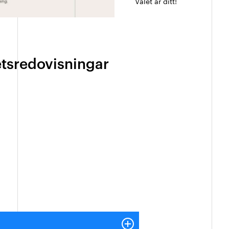
Valet är ditt!
etsredovisningar