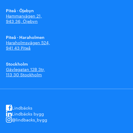
Piteå - Öjebyn
Hammarvägen 21,
943 36, Öjebyn
Piteå - Haraholmen
Haraholmsvägen 524,
941 43 Piteå
Stockholm
Gävlegatan 12B 3tr,
113 30 Stockholm
Lindbäcks
Lindbäcks bygg
@lindbacks_bygg