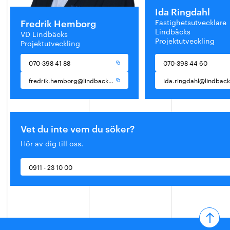
Ida Ringdahl
Fredrik Hemborg
Fastighetsutvecklare
Lindbäcks
VD Lindbäcks
Projektutveckling
Projektutveckling
070-398 41 88
070-398 44 60
fredrik.hemborg@lindbacks.se
Vet du inte vem du söker?
Hör av dig till oss.
0911 - 23 10 00