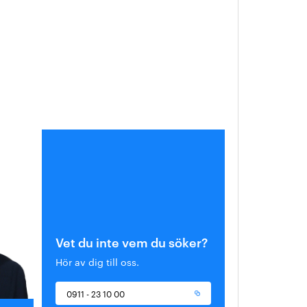
Vet du inte vem du söker?
Hör av dig till oss.
0911 - 23 10 00