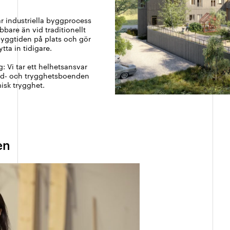
år industriella byggprocess
bbare än vid traditionellt
byggtiden på plats och gör
tta in tidigare.
g: Vi tar ett helhetsansvar
vård- och trygghetsboenden
misk trygghet.
en