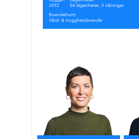
2012
54 lägenheter, 3 våningar
Boendeform:
Vård- & trygghetsboende