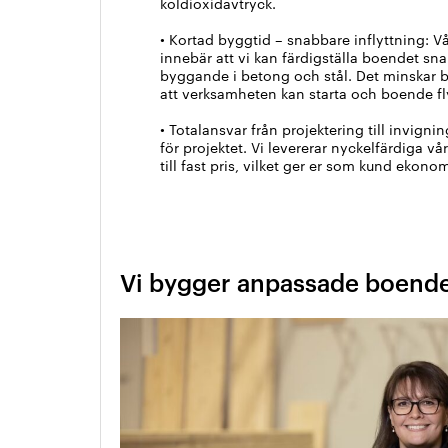
koldioxidavtryck.
• Kortad byggtid – snabbare inflyttning: V
innebär att vi kan färdigställa boendet sna
byggande i betong och stål. Det minskar 
att verksamheten kan starta och boende fly
• Totalansvar från projektering till invignin
för projektet. Vi levererar nyckelfärdiga 
till fast pris, vilket ger er som kund ekono
Vi bygger anpassade boend