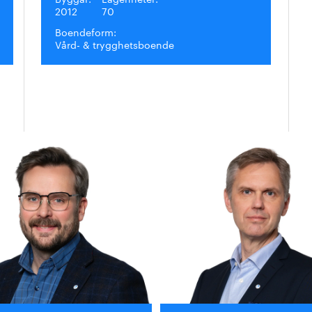
2012
70
Boendeform:
Vård- & trygghetsboende