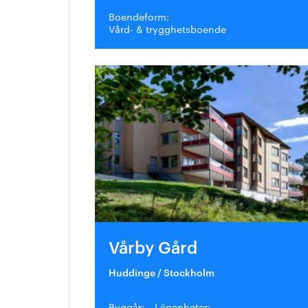
Boendeform:
Vård- & trygghetsboende
Vårby Gård
Huddinge / Stockholm
Byggår:
Lägenheter: