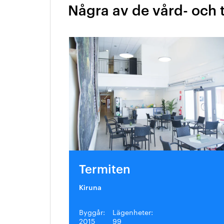
Några av de vård- och 
Termiten
Kiruna
Byggår:
Lägenheter:
2015
99