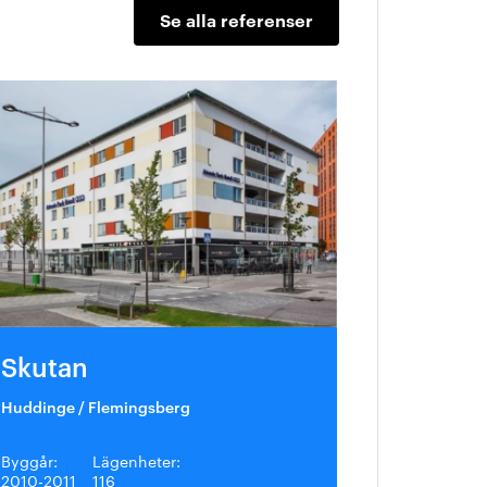
Se alla referenser
Skutan
Huddinge / Flemingsberg
Byggår:
Lägenheter:
2010-2011
116