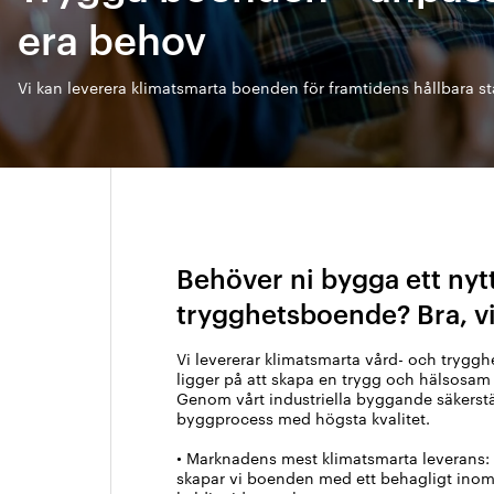
Arkitektmanual
era behov
Grönare option
Vi kan leverera klimatsmarta boenden för framtidens hållbara st
Behöver ni bygga ett nytt
trygghetsboende? Bra, vi
Vi levererar klimatsmarta vård- och trygg
ligger på att skapa en trygg och hälsosam
Genom vårt industriella byggande säkerstäl
byggprocess med högsta kvalitet.
• Marknadens mest klimatsmarta leverans:
skapar vi boenden med ett behagligt inom