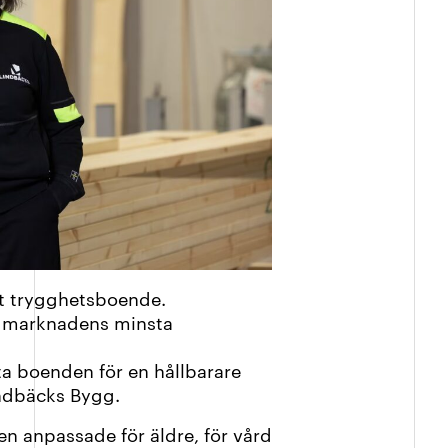
at trygghetsboende.
ed marknadens minsta
ta boenden för en hållbarare
indbäcks Bygg.
en anpassade för äldre, för vård