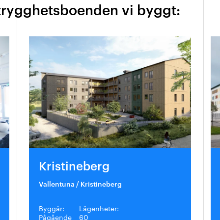
trygghetsboenden vi byggt:
Kristineberg
Vallentuna / Kristineberg
Byggår:
Lägenheter:
Pågående
60