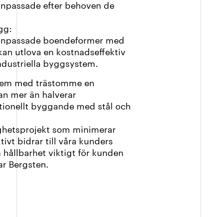
 anpassade efter behoven de
gg:
ga anpassade boendeformer med
 kan utlova en kostnadseffektiv
industriella byggsystem.
stem med trästomme en
an mer än halverar
tionellt byggande med stål och
stighetsprojekt som minimerar
vt bidrar till våra kunders
 hållbarhet viktigt för kunden
ar Bergsten.