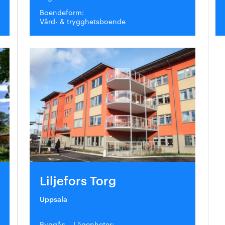
Boendeform:
Vård- & trygghetsboende
Liljefors Torg
Uppsala
Byggår:
Lägenheter: