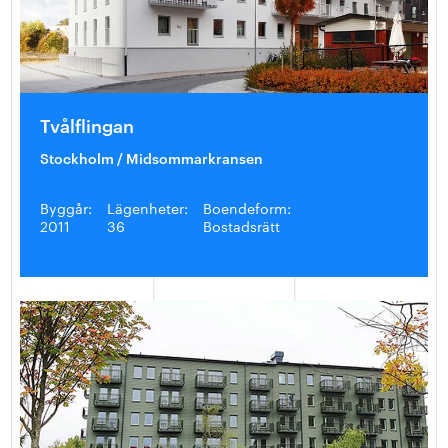
Tvålflingan
Stockholm / Midsommarkransen
Byggår:
Lägenheter:
Boendeform:
2011
36
Bostadsrätt