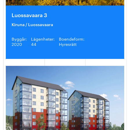
Luossavaara 3
Kiruna / Luossavaara
Byggår:
Lägenheter:
Boendeform:
2020
44
Hyresrätt