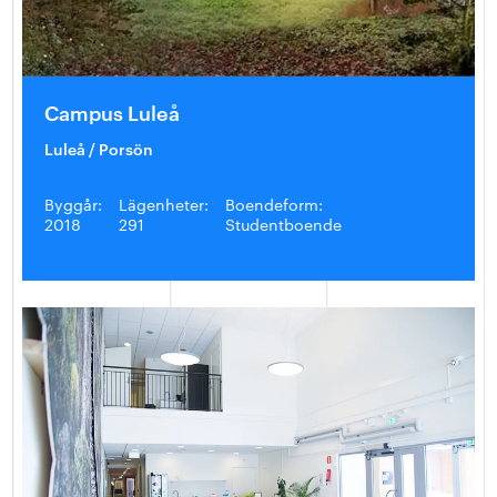
Campus Luleå
Luleå / Porsön
Byggår:
Lägenheter:
Boendeform:
2018
291
Studentboende