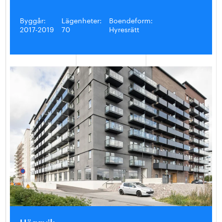
Byggår:
Lägenheter:
Boendeform:
2017-2019
70
Hyresrätt
Häggvik