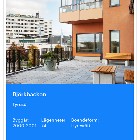
Björkbacken
Tyresö
Byggår:
Lägenheter:
Boendeform:
2000-2001
74
Hyresrätt