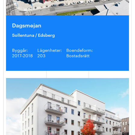
Dagsmejan
Sollentuna / Edsberg
Byggår:
Lägenheter:
Boendeform:
2017-2018
203
Bostadsrätt