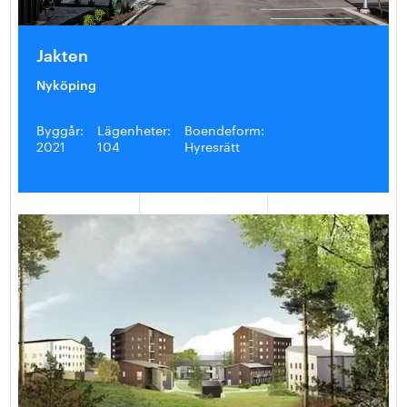
Jakten
Nyköping
Byggår:
Lägenheter:
Boendeform:
2021
104
Hyresrätt