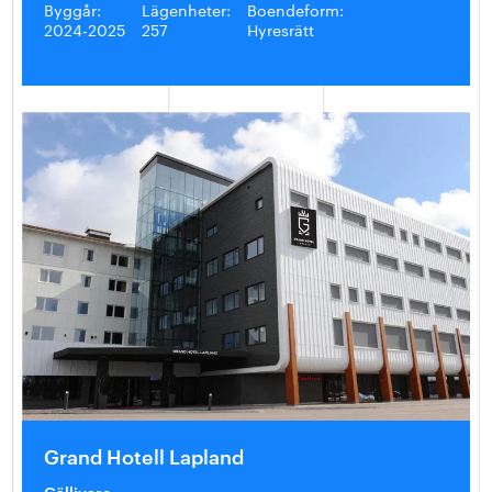
Byggår:
Lägenheter:
Boendeform:
2024-2025
257
Hyresrätt
Grand Hotell Lapland
Gällivare