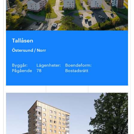
Tallåsen
Östersund / Norr
Byggår:
Lägenheter:
Boendeform:
Pågående
78
Bostadsrätt