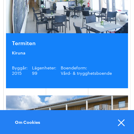
Termiten
Kiruna
Byggår:
Lägenheter:
Boendeform:
2015
99
Vård- & trygghetsboende
Om Cookies