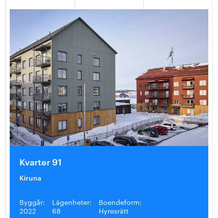
Kvarter 91
Kiruna
Byggår:
Lägenheter:
Boendeform:
2022
68
Hyresrätt