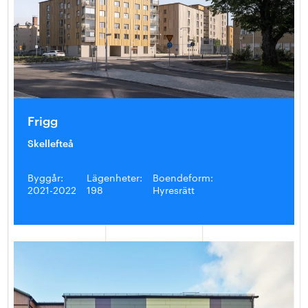
Frigg
Skellefteå
Byggår:
Lägenheter:
Boendeform:
2021-2022
198
Hyresrätt