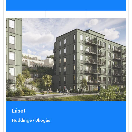
Låset
Huddinge / Skogås