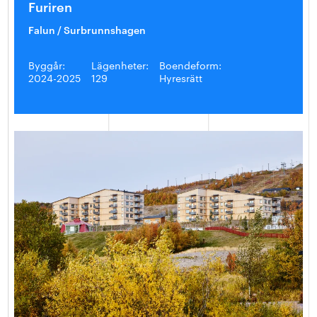
Furiren
Falun / Surbrunnshagen
Byggår:
Lägenheter:
Boendeform:
2024-2025
129
Hyresrätt