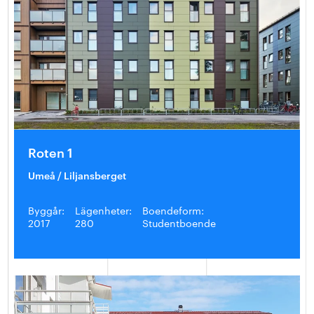
Roten 1
Umeå / Liljansberget
Byggår:
Lägenheter:
Boendeform:
2017
280
Studentboende