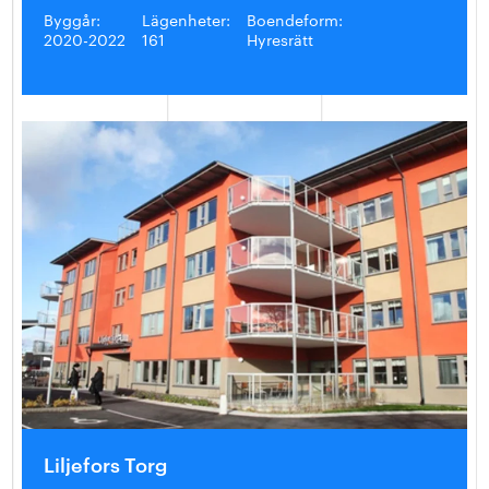
Byggår:
Lägenheter:
Boendeform:
2020-2022
161
Hyresrätt
Liljefors Torg