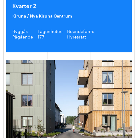
Kvarter 2
Kiruna / Nya Kiruna Centrum
Byggår:
Lägenheter:
Boendeform:
Pågående
177
Hyresrätt