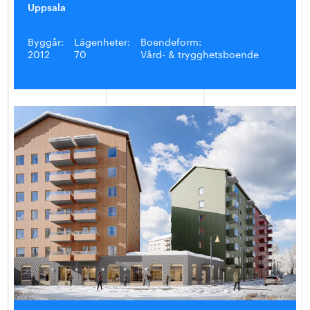
Uppsala
Byggår:
Lägenheter:
Boendeform:
2012
70
Vård- & trygghetsboende