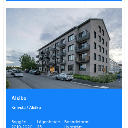
Alsike
Knivsta / Alsike
Byggår:
Lägenheter:
Boendeform:
2019-2020
35
Hyresrätt