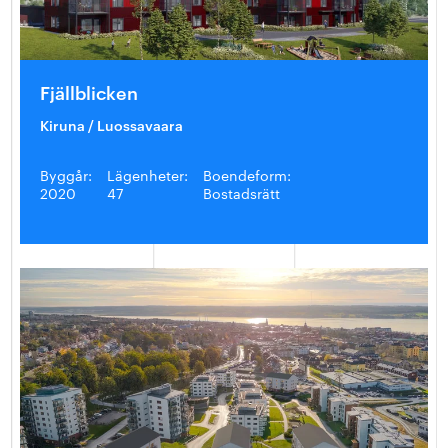
Fjällblicken
Kiruna / Luossavaara
Byggår:
Lägenheter:
Boendeform:
2020
47
Bostadsrätt