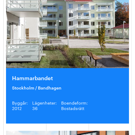
Hammarbandet
Stockholm / Bandhagen
Byggår:
Lägenheter:
Boendeform:
2012
36
Bostadsrätt