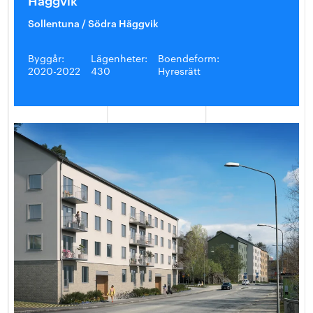
Sollentuna / Södra Häggvik
Byggår:
Lägenheter:
Boendeform:
2020-2022
430
Hyresrätt