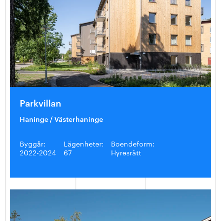
Parkvillan
Haninge / Västerhaninge
Byggår:
Lägenheter:
Boendeform:
2022-2024
67
Hyresrätt