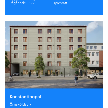
Pågående
177
Hyresrätt
Konstantinopel
Örnsköldsvik