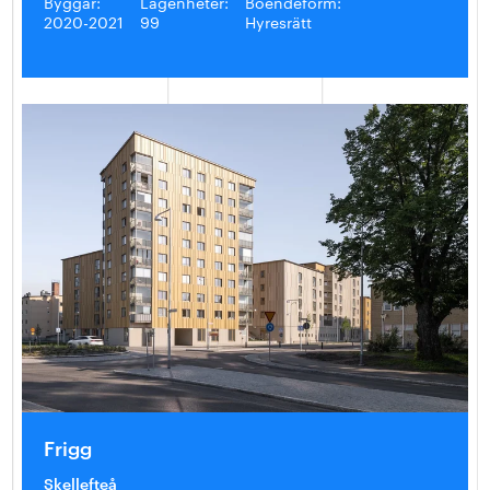
Byggår:
Lägenheter:
Boendeform:
2020-2021
99
Hyresrätt
Frigg
Skellefteå