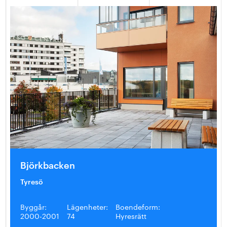
Björkbacken
Tyresö
Byggår:
Lägenheter:
Boendeform:
2000-2001
74
Hyresrätt