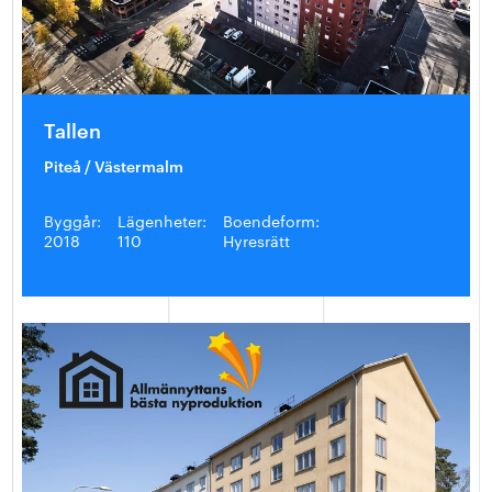
Tallen
Piteå / Västermalm
Byggår:
Lägenheter:
Boendeform:
2018
110
Hyresrätt