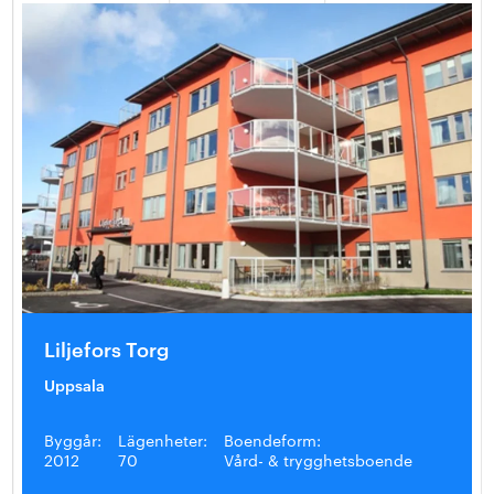
Liljefors Torg
Uppsala
Byggår:
Lägenheter:
Boendeform:
2012
70
Vård- & trygghetsboende