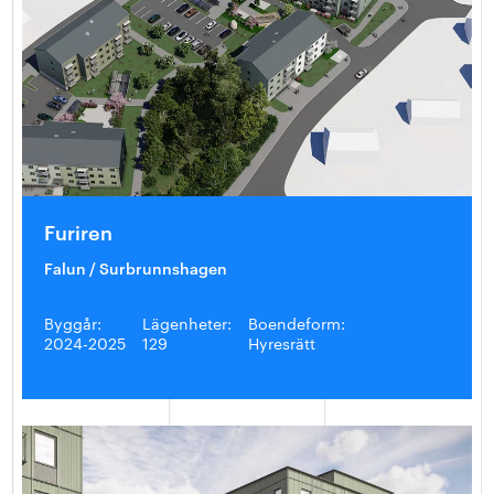
Furiren
Falun / Surbrunnshagen
Byggår:
Lägenheter:
Boendeform:
2024-2025
129
Hyresrätt