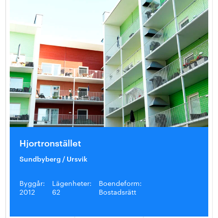
Hjortronstället
Sundbyberg / Ursvik
Byggår:
Lägenheter:
Boendeform:
2012
62
Bostadsrätt