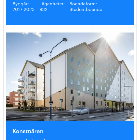
Byggår:
Lägenheter:
Boendeform:
2017-2023
932
Studentboende
Konstnären