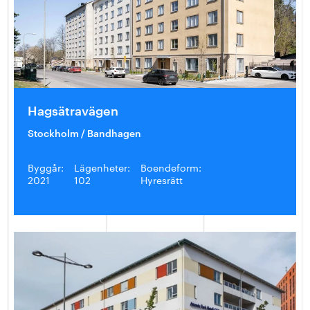
Hagsätravägen
Stockholm / Bandhagen
Byggår:
Lägenheter:
Boendeform:
2021
102
Hyresrätt