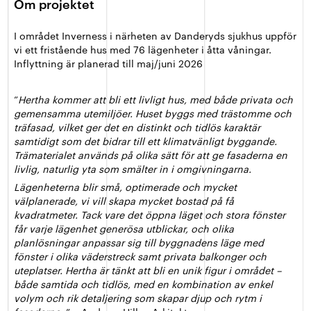
Om projektet
I området Inverness i närheten av Danderyds sjukhus uppför
vi ett fristående hus med 76 lägenheter i åtta våningar.
Inflyttning är planerad till maj/juni 2026
”
Hertha kommer att bli ett livligt hus, med både privata och
gemensamma utemiljöer. Huset byggs med trästomme och
träfasad, vilket ger det en distinkt och tidlös karaktär
samtidigt som det bidrar till ett klimatvänligt byggande.
Trämaterialet används på olika sätt för att ge fasaderna en
livlig, naturlig yta som smälter in i omgivningarna.
Lägenheterna blir små, optimerade och mycket
välplanerade, vi vill skapa mycket bostad på få
kvadratmeter. Tack vare det öppna läget och stora fönster
får varje lägenhet generösa utblickar, och olika
planlösningar anpassar sig till byggnadens läge med
fönster i olika väderstreck samt privata balkonger och
uteplatser. Hertha är tänkt att bli en unik figur i området –
både samtida och tidlös, med en kombination av enkel
volym och rik detaljering som skapar djup och rytm i