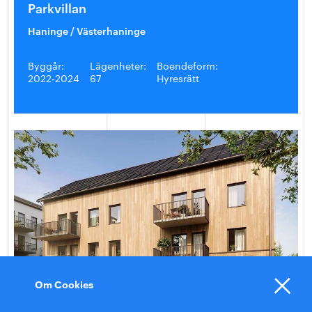
Parkvillan
Haninge / Västerhaninge
Byggår:
Lägenheter:
Boendeform:
2022-2024
67
Hyresrätt
Om Cookies