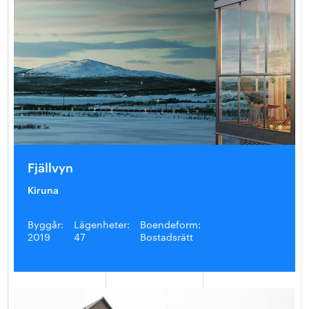
Fjällvyn
Kiruna
Byggår:
Lägenheter:
Boendeform:
2019
47
Bostadsrätt