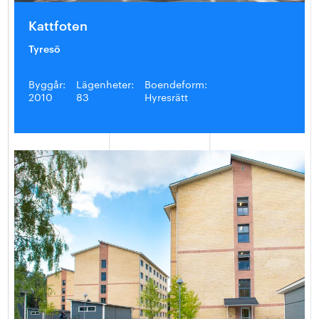
Kattfoten
Tyresö
Byggår:
Lägenheter:
Boendeform:
2010
83
Hyresrätt