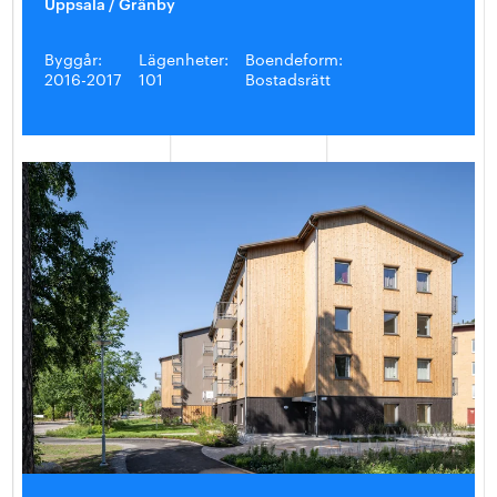
Uppsala / Gränby
Byggår:
Lägenheter:
Boendeform:
2016-2017
101
Bostadsrätt