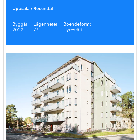
Uppsala / Rosendal
Byggår:
Lägenheter:
Boendeform:
2022
77
Hyresrätt