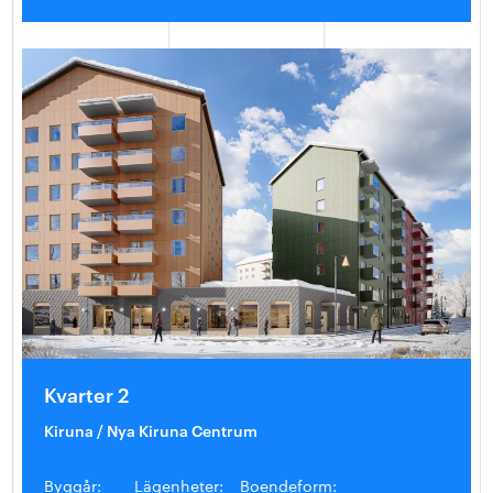
Kvarter 2
Kiruna / Nya Kiruna Centrum
Byggår:
Lägenheter:
Boendeform: