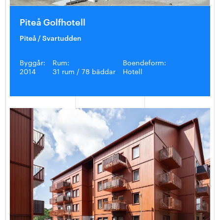
Piteå Golfhotell
Piteå / Svartudden
Byggår:
Rum:
Boendeform:
2014
31 rum / 78 bäddar
Hotell