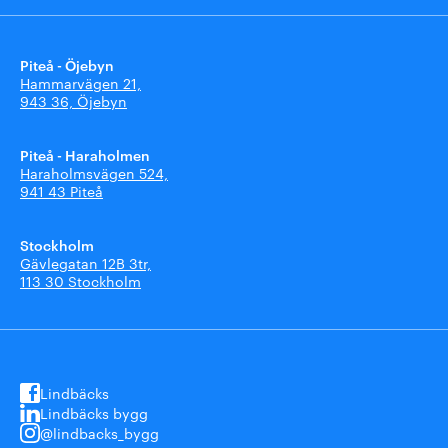
Piteå - Öjebyn
Hammarvägen 21,
943 36, Öjebyn
Piteå - Haraholmen
Haraholmsvägen 524,
941 43 Piteå
Stockholm
Gävlegatan 12B 3tr,
113 30 Stockholm
Lindbäcks
Lindbäcks bygg
@lindbacks_bygg