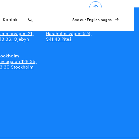
Kontakt
See our English pages
iteå - Öjebyn
Piteå - Haraholmen
ammarvägen 21,
Haraholmsvägen 524,
43 36, Öjebyn
941 43 Piteå
tockholm
ävlegatan 12B 3tr,
13 30 Stockholm