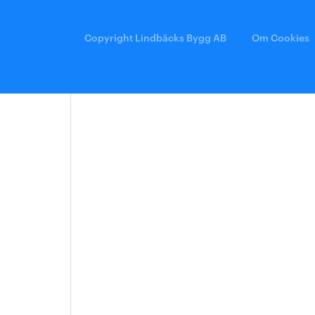
Arkitektmanual
Grönare option
Copyright Lindbäcks Bygg AB
Om Cookies