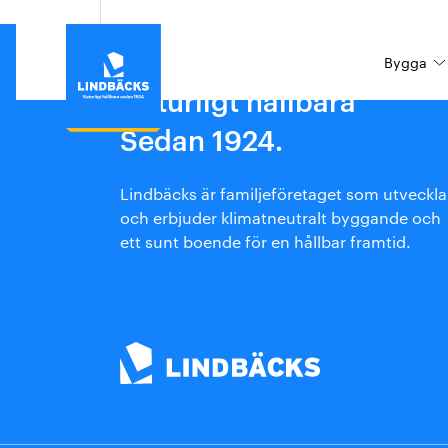
Bygga
Naturligt hållbara
Sedan 1924.
Bygga
Hyra
Investerare
Our process
Om Lindbäcks
Varför Lindbäcks
Aktuellt/ Driftinformation
Fastighetsutvecklare
About us
Jobba på Lindbäcks
Lindbäcks är familjeföretaget som utveckla
Vår process
Boendeinformation
Markägare
Sustainability
Pressrum
och erbjuder klimatneutralt byggande och
ett sunt boende för en hållbar framtid.
Hållbarhet
Sponsring och partnerskap
Bygg hållbart till fast pris
Forskning och utveckling
Eftermarknad
Leverantör
Besök Lindbäcks