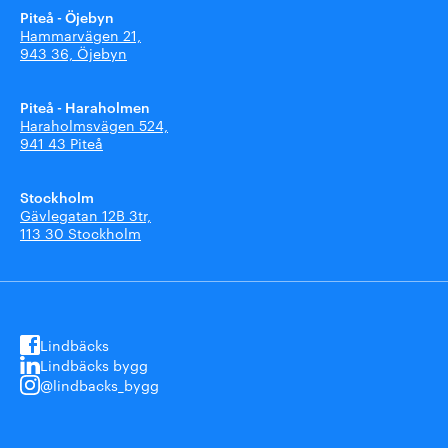
Piteå - Öjebyn
Hammarvägen 21,
943 36, Öjebyn
Piteå - Haraholmen
Haraholmsvägen 524,
941 43 Piteå
Stockholm
Gävlegatan 12B 3tr,
113 30 Stockholm
Lindbäcks
Lindbäcks bygg
@lindbacks_bygg