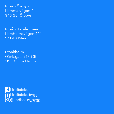
Piteå - Öjebyn
Hammarvägen 21,
943 36, Öjebyn
Piteå - Haraholmen
Haraholmsvägen 524,
941 43 Piteå
Stockholm
Gävlegatan 12B 3tr,
113 30 Stockholm
Lindbäcks
Lindbäcks bygg
@lindbacks_bygg