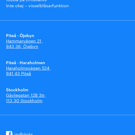
Inte okej – visselblåsarfunktion
Piteå - Öjebyn
Hammarvägen 21,
943 36, Öjebyn
Piteå - Haraholmen
Haraholmsvägen 524,
941 43 Piteå
Stockholm
Gävlegatan 12B 3tr,
113 30 Stockholm
Lindbäcks