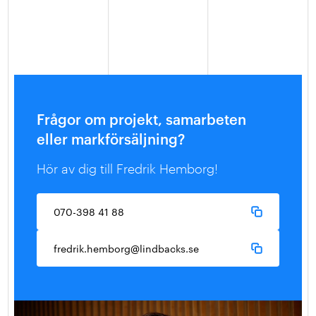
Frågor om projekt, samarbeten
eller markförsäljning?
Hör av dig till Fredrik Hemborg!
070-398 41 88
fredrik.hemborg@lindbacks.se