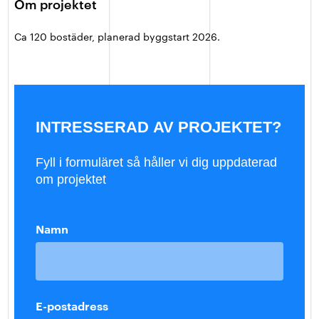
Om projektet
Ca 120 bostäder, planerad byggstart 2026.
INTRESSERAD AV PROJEKTET?
Fyll i formuläret så håller vi dig uppdaterad
om projektet
Namn
E-postadress