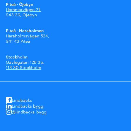
Piteå - Öjebyn
Hammarvägen 21,
943 36, Öjebyn
Piteå - Haraholmen
Haraholmsvägen 524,
941 43 Piteå
Stockholm
Gävlegatan 12B 3tr,
113 30 Stockholm
Lindbäcks
Lindbäcks bygg
@lindbacks_bygg