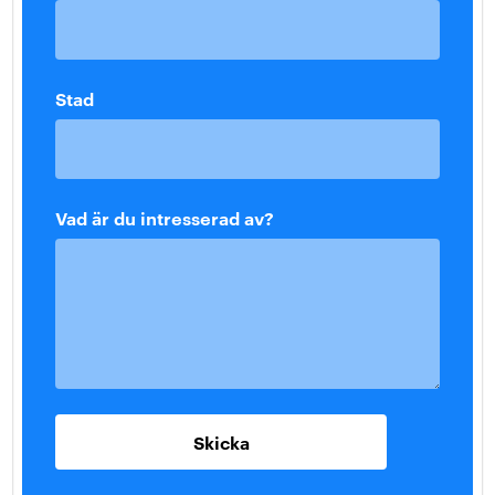
Stad
Vad är du intresserad av?
Skicka