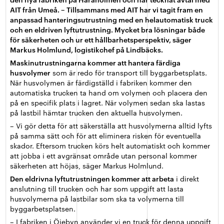
AIT från Umeå. – Tillsammans med AIT har vi tagit fram en
anpassad hanteringsutrustning med en helautomatisk truck
och en eldriven lyftutrustning. Mycket bra lösningar både
för säkerheten och ur ett hållbarhetsperspektiv, säger
Markus Holmlund, logistikchef på Lindbäcks.
Maskinutrustningarna kommer att hantera färdiga
husvolymer
som är redo för transport till byggarbetsplats.
När husvolymen är färdigställd i fabriken kommer den
automatiska trucken ta hand om volymen och placera den
på en specifik plats i lagret. När volymen sedan ska lastas
på lastbil hämtar trucken den aktuella husvolymen.
– Vi gör detta för att säkerställa att husvolymerna alltid lyfts
på samma sätt och för att eliminera risken för eventuella
skador. Eftersom trucken körs helt automatiskt och kommer
att jobba i ett avgränsat område utan personal kommer
säkerheten att höjas, säger Markus Holmlund.
Den eldrivna lyftutrustningen kommer att arbeta
i direkt
anslutning till trucken och har som uppgift att lasta
husvolymerna på lastbilar som ska ta volymerna till
byggarbetsplatsen.
– I fabriken i Öjebyn använder vi en truck för denna uppgift