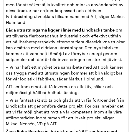
men för att säkerställa kvalitet och minska användandet av
dieseltruckar har en kundanpassad och eldriven
lyftutrustning utvecklats tillsammans med AIT, säger Markus
Holmlund.
Båda utrustningarna ligger i linje med Lindbäcks tanke
om
att tillverka flerbostadshus industriellt och effektivt utifrån
ett hållbarhetsperspektiv eftersom flera dieseldrivna truckar
kan ersättas med eldrivna utrustningar. Den nya fabriken
kommer att vara helt försörjd av förnybar energi genom
solpaneler och därför blir investeringen en stor miljövinst.
– Vi har haft ett mycket bra samarbete med AIT och känner
oss trygga med att utrustningen kommer att bli väldigt bra
för vår logistik i fabriken, säger Markus Holmlund.
AIT ser fram emot att få leverera en effektiv, säker och
miljömässigt hållbar helhetslösning.
– Vi är fantastiskt stolta och glada att vi får förtroendet från
Lindbäcks att genomföra detta projekt. För oss innebär det
att vi får möjlighet att nyttja vår kompetens inom alla våra
affärsområden inom ramen för ett lokalt projekt, säger
Mikael Nensén, VD på AIT.
Även Peter Berntsson, teknisk chef på AIT, ser fram emot