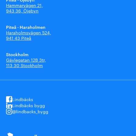
Hammarvägen 21,
943 36, Öjebyn
Piteå - Haraholmen
Haraholmsvägen 524,
941 43 Piteå
Stockholm
Gävlegatan 12B 3tr,
113 30 Stockholm
Lindbäcks
Lindbäcks bygg
@lindbacks_bygg