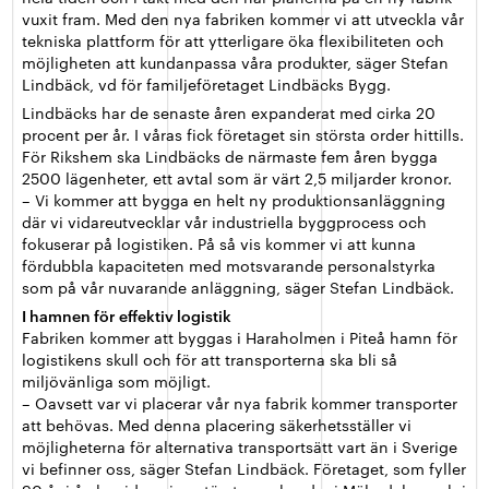
vuxit fram. Med den nya fabriken kommer vi att utveckla vår
tekniska plattform för att ytterligare öka flexibiliteten och
möjligheten att kundanpassa våra produkter, säger Stefan
Lindbäck, vd för familjeföretaget Lindbäcks Bygg.
Lindbäcks har de senaste åren expanderat med cirka 20
procent per år. I våras fick företaget sin största order hittills.
För Rikshem ska Lindbäcks de närmaste fem åren bygga
2500 lägenheter, ett avtal som är värt 2,5 miljarder kronor.
– Vi kommer att bygga en helt ny produktionsanläggning
där vi vidareutvecklar vår industriella byggprocess och
fokuserar på logistiken. På så vis kommer vi att kunna
fördubbla kapaciteten med motsvarande personalstyrka
som på vår nuvarande anläggning, säger Stefan Lindbäck.
I hamnen för effektiv logistik
Fabriken kommer att byggas i Haraholmen i Piteå hamn för
logistikens skull och för att transporterna ska bli så
miljövänliga som möjligt.
– Oavsett var vi placerar vår nya fabrik kommer transporter
att behövas. Med denna placering säkerhetsställer vi
möjligheterna för alternativa transportsätt vart än i Sverige
vi befinner oss, säger Stefan Lindbäck. Företaget, som fyller