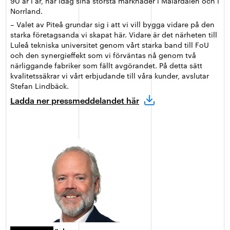
90 år i år, har idag sina största marknader i Mälardalen och i
Norrland.
– Valet av Piteå grundar sig i att vi vill bygga vidare på den
starka företagsanda vi skapat här. Vidare är det närheten till
Luleå tekniska universitet genom vårt starka band till FoU
och den synergieffekt som vi förväntas nå genom två
närliggande fabriker som fällt avgörandet. På detta sätt
kvalitetssäkrar vi vårt erbjudande till våra kunder, avslutar
Stefan Lindbäck.
Ladda ner pressmeddelandet här