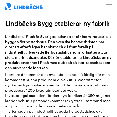
Lindbäcks Bygg etablerar ny fabrik
Lindbäcks i Piteå är Sveriges ledande aktör inom industriellt
byggda flerbostadshus. Den svenska bostadsbristen har
gjort att efterfrågan har ökat och då framförallt på
industriellt tillverkade flerbostadshus som fortsätter att ta
stora marknadsandelar. Därför etablerar nu Lindbäcks en ny
produktionsenhet i Piteå med dubbelt så stor kapacitet som
den nuvarande fabriken.
Inom tre år kommer den nya fabriken att stå färdig där man
kommer att kunna producera cirka 2400 kvadratmeter
nyckelfärdiga bostäder i veckan. I den nuvarande fabriken
produceras 1200 kvadratmeter per vecka.
Investeringskostnaden för den nya fabriken är 350 miljoner
kronor och 150 personer kommer rekryteras i samband med
att produktionen i den nya enheten inleds.
– Efterfrågan på industriellt byggda flerbostadshus ökar
hela tiden och i takt med den har planerna på en ny fabrik