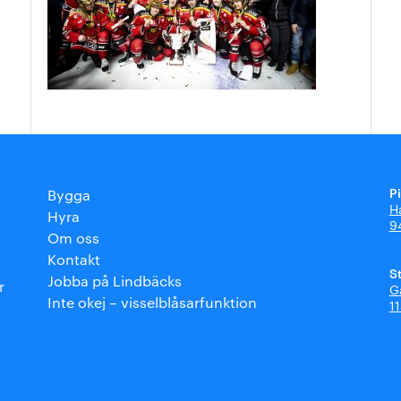
P
Bygga
H
Hyra
9
Om oss
Kontakt
S
Jobba på Lindbäcks
r
G
Inte okej – visselblåsarfunktion
1