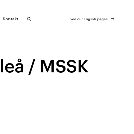
Kontakt
See our English pages
leå / MSSK