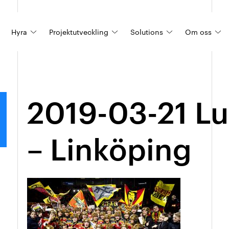
Hyra
Projektutveckling
Solutions
Om oss
Hyresrätter
Våra projekt
Lägenheter och områden
Produkter
2019-03-21 Lu
Mina sidor
Hyres- och bostadsrätter
Hotell
– Linköping
Studentboenden
Vård- & trygghetsboende
Växla
Kombohuset – Tetris