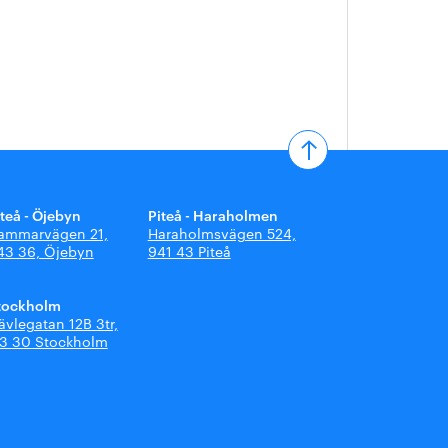
iteå - Öjebyn
Piteå - Haraholmen
ammarvägen 21,
Haraholmsvägen 524,
43 36, Öjebyn
941 43 Piteå
tockholm
ävlegatan 12B 3tr,
13 30 Stockholm