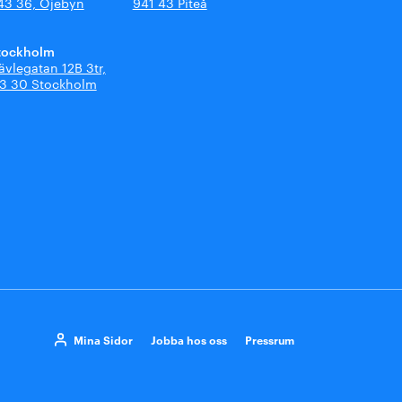
43 36, Öjebyn
941 43 Piteå
tockholm
ävlegatan 12B 3tr,
13 30 Stockholm
Mina Sidor
Jobba hos oss
Pressrum