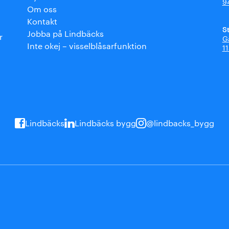
9
Om oss
Kontakt
S
Jobba på Lindbäcks
r
G
Inte okej – visselblåsarfunktion
1
Lindbäcks
Lindbäcks bygg
@lindbacks_bygg