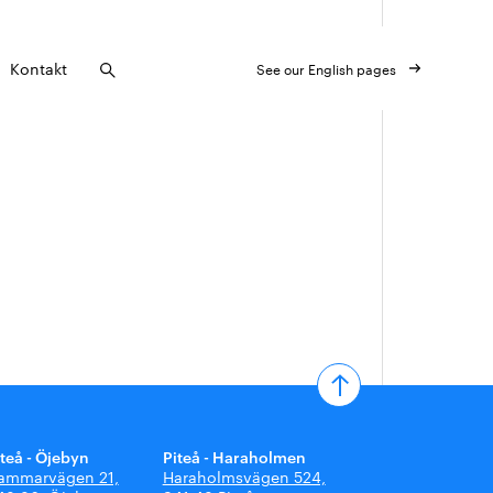
Kontakt
See our English pages
iteå - Öjebyn
Piteå - Haraholmen
ammarvägen 21,
Haraholmsvägen 524,