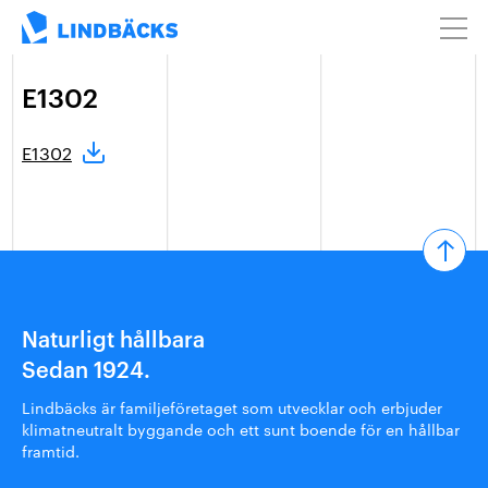
E1302
E1302
Naturligt hållbara
Sedan 1924.
Lindbäcks är familjeföretaget som utvecklar och erbjuder
klimatneutralt byggande och ett sunt boende för en hållbar
framtid.