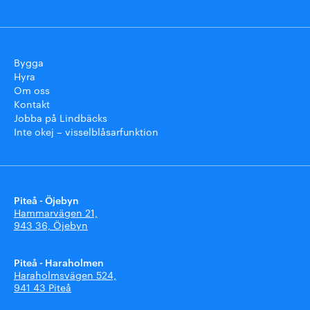
Bygga
Hyra
Om oss
Kontakt
Jobba på Lindbäcks
Inte okej – visselblåsarfunktion
Piteå - Öjebyn
Hammarvägen 21,
943 36, Öjebyn
Piteå - Haraholmen
Haraholmsvägen 524,
941 43 Piteå