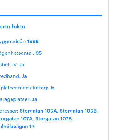
orta fakta
1988
yggnadsår:
95
ägenhetsantal:
Ja
abel-TV:
Ja
redband:
Ja
-platser med eluttag:
Ja
arageplatser:
Storgatan 105A
Storgatan 105B
dresser:
torgatan 107A
Storgatan 107B
olmilavägen 13