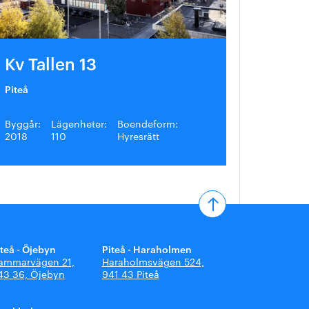
Kv Tallen 13
Piteå
Byggår:
Lägenheter:
Boendeform:
2018
110
Hyresrätt
iteå - Öjebyn
Piteå - Haraholmen
ammarvägen 21,
Haraholmsvägen 524,
43 36, Öjebyn
941 43 Piteå