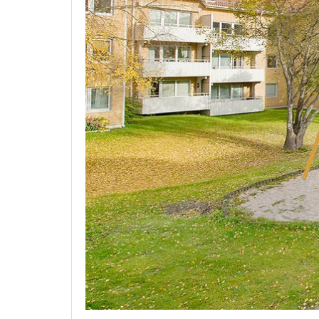
Arkitektmanual
Grönare option