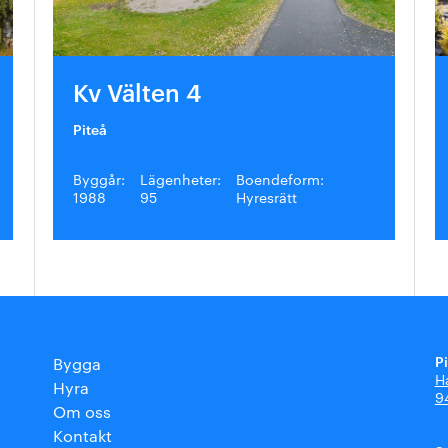
Kv Välten 4
Piteå
Byggår:
Lägenheter:
Boendeform:
1988
95
Hyresrätt
P
Bygga
H
Hyra
9
Om oss
Kontakt