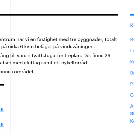
K
entrum har vi en fastighet med tre byggnader, totalt
B
d på cirka 6 kvm beläget på vindsvåningen.
L
ng till varsin tvättstuga i entréplan. Det finns 26
K
atser med eluttag samt ett cykelförråd.
inns i området.
B
P
G
A
df
S
K
df