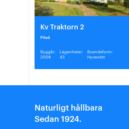
Kv Traktorn 2
Piteå
Byggår:
Lägenheter:
Boendeform:
2008
43
Hyresrätt
Naturligt hållbara
Sedan 1924.