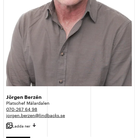
Jörgen Berzén
Platschef Mälardalen
070-267 64 98
jorgen.berzen@lindbacks.se
Ladda ner