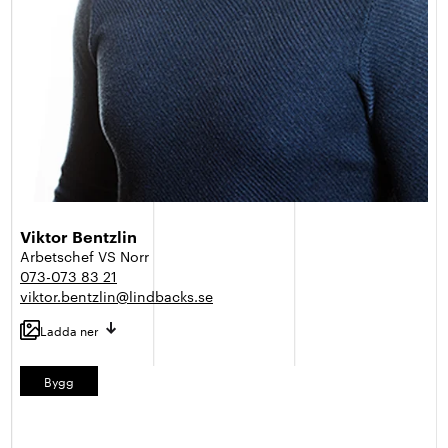
Viktor Bentzlin
Arbetschef VS Norr
073-073 83 21
viktor.bentzlin@lindbacks.se
Ladda ner
Bygg