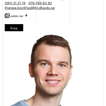
0911-21 21 74
076-799 83 92
therese.bjorkhed@lindbacks.se
Ladda ner
Bygg