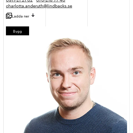
charlotta.anderuth@lindbacks.se
Ladda ner
Bygg