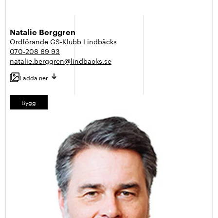
Natalie Berggren
Ordförande GS-Klubb Lindbäcks
070-208 69 93
natalie.berggren@lindbacks.se
Ladda ner
Bygg