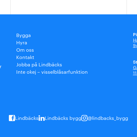
P
Bygga
H
Hyra
9
Om oss
Kontakt
S
Jobba på Lindbäcks
r
G
Inte okej – visselblåsarfunktion
1
Lindbäcks
Lindbäcks bygg
@lindbacks_bygg