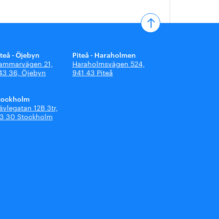
iteå - Öjebyn
Piteå - Haraholmen
ammarvägen 21,
Haraholmsvägen 524,
43 36, Öjebyn
941 43 Piteå
tockholm
ävlegatan 12B 3tr,
13 30 Stockholm