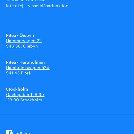
Inte okej – visselblåsarfunktion
Piteå - Öjebyn
Hammarvägen 21,
943 36, Öjebyn
Piteå - Haraholmen
Haraholmsvägen 524,
941 43 Piteå
Stockholm
Gävlegatan 12B 3tr,
113 30 Stockholm
Lindbäcks