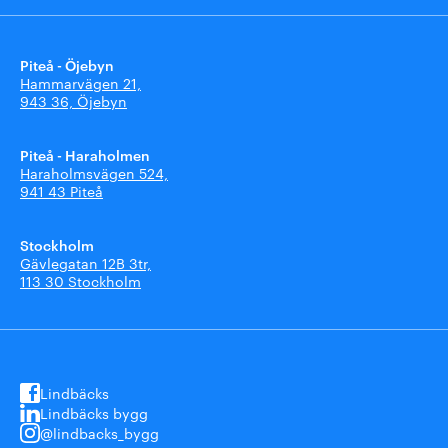
Piteå - Öjebyn
Hammarvägen 21,
943 36, Öjebyn
Piteå - Haraholmen
Haraholmsvägen 524,
941 43 Piteå
Stockholm
Gävlegatan 12B 3tr,
113 30 Stockholm
Lindbäcks
Lindbäcks bygg
@lindbacks_bygg