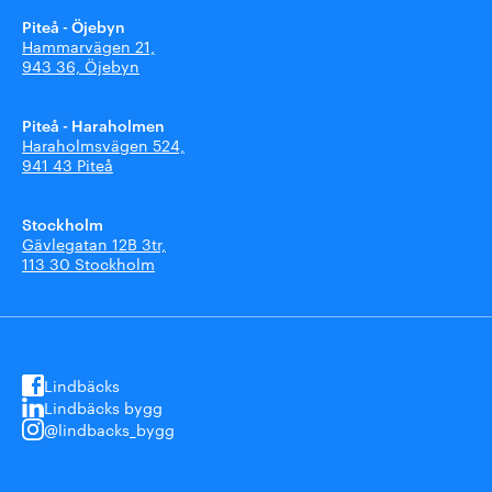
Piteå - Öjebyn
Hammarvägen 21,
943 36, Öjebyn
Piteå - Haraholmen
Haraholmsvägen 524,
941 43 Piteå
Stockholm
Gävlegatan 12B 3tr,
113 30 Stockholm
Lindbäcks
Lindbäcks bygg
@lindbacks_bygg