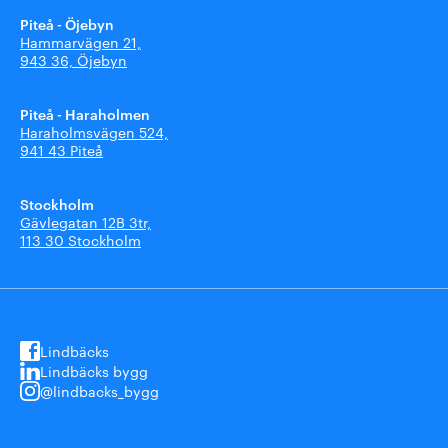
Piteå - Öjebyn
Hammarvägen 21,
943 36, Öjebyn
Piteå - Haraholmen
Haraholmsvägen 524,
941 43 Piteå
Stockholm
Gävlegatan 12B 3tr,
113 30 Stockholm
Lindbäcks
Lindbäcks bygg
@lindbacks_bygg