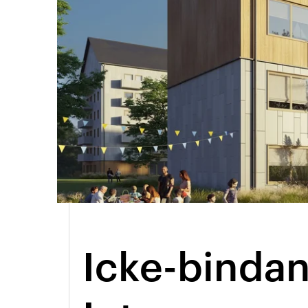
Arkitektmanual
Grönare option
Icke-binda