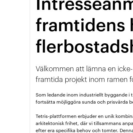
Intresseanm
framtidens 
flerbostads
Välkommen att lämna en icke-
framtida projekt inom ramen f
Som ledande inom industriellt byggande i trä
fortsätta möjliggöra sunda och prisvärda bo
Tetris-plattformen erbjuder en unik kombina
arkitektonisk frihet, där vi tillsammans a
efter era specifika behov och tomter. Denn