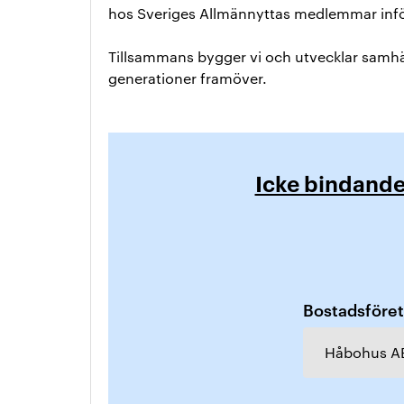
hos Sveriges Allmännyttas medlemmar inför
Tillsammans bygger vi och utvecklar samhäl
generationer framöver.
Icke bindand
Bostadsföreta
Håbohus A