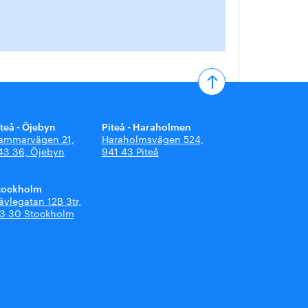
iteå - Öjebyn
Piteå - Haraholmen
ammarvägen 21,
Haraholmsvägen 524,
43 36, Öjebyn
941 43 Piteå
tockholm
ävlegatan 12B 3tr,
13 30 Stockholm