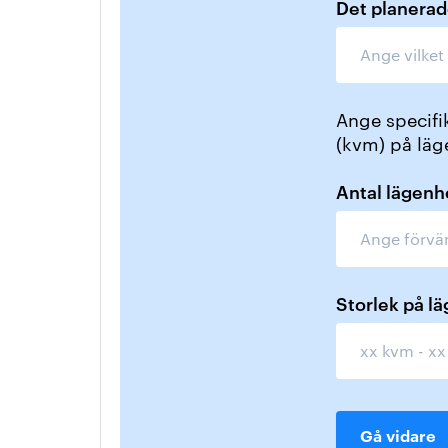
Det planerad
Ange specifik
(kvm) på läg
Antal lägenh
Storlek på l
Gå vidare