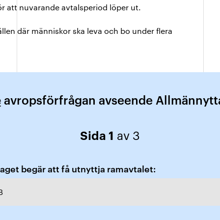
 att nuvarande avtalsperiod löper ut.
len där människor ska leva och bo under flera
e
avropsförfrågan avseende Allmännyt
Sida 1
av 3
get begär att få utnyttja ramavtalet:
B