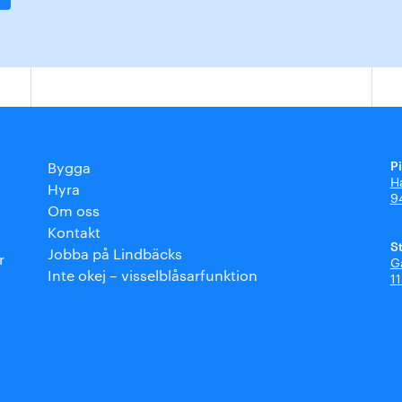
P
Bygga
H
Hyra
9
Om oss
Kontakt
S
Jobba på Lindbäcks
r
G
Inte okej – visselblåsarfunktion
1