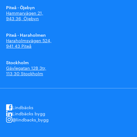
Piteå - Öjebyn
Hammarvägen 21,
943 36, Öjebyn
Piteå - Haraholmen
Haraholmsvägen 524,
941 43 Piteå
Stockholm
Gävlegatan 12B 3tr,
113 30 Stockholm
Lindbäcks
Lindbäcks bygg
@lindbacks_bygg