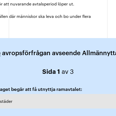
 att nuvarande avtalsperiod löper ut.
len där människor ska leva och bo under flera
e
avropsförfrågan avseende Allmännyt
Sida 1
av 3
get begär att få utnyttja ramavtalet:
städer