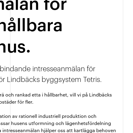
älan för
hållbara
hus.
bindande intresseanmälan för
ör Lindbäcks byggsystem Tetris.
 och rankad etta i hållbarhet, vill vi på Lindbäcks
städer för fler.
tion av rationell industriell produktion och
npassar husens utformning och lägenhetsfördelning
a intresseanmälan hjälper oss att kartlägga behoven