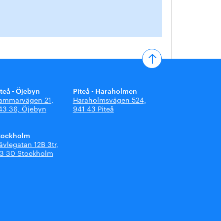
iteå - Öjebyn
Piteå - Haraholmen
ammarvägen 21,
Haraholmsvägen 524,
43 36, Öjebyn
941 43 Piteå
tockholm
ävlegatan 12B 3tr,
13 30 Stockholm