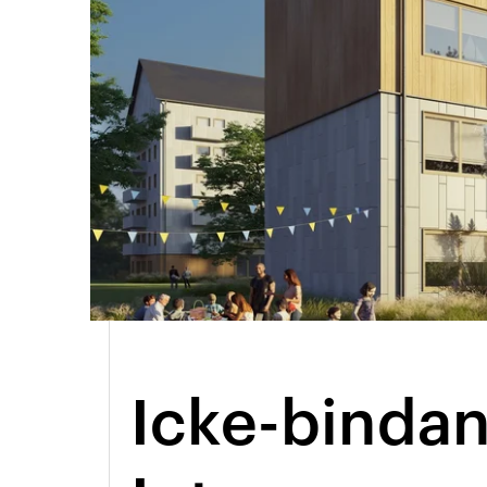
Arkitektmanual
Grönare option
Icke-binda