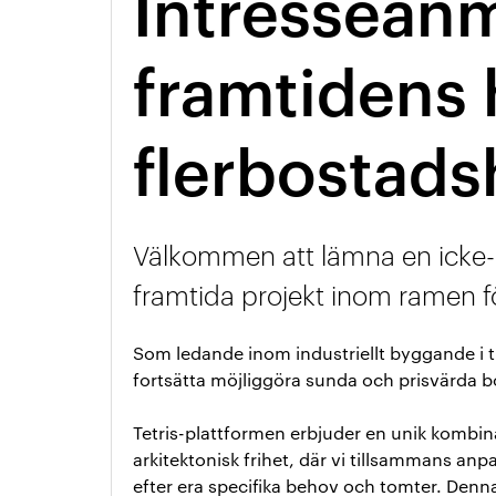
Intresseanm
framtidens 
flerbostads
Välkommen att lämna en icke-
framtida projekt inom ramen f
Som ledande inom industriellt byggande i trä
fortsätta möjliggöra sunda och prisvärda bo
Tetris-plattformen erbjuder en unik kombina
arkitektonisk frihet, där vi tillsammans a
efter era specifika behov och tomter. Denn