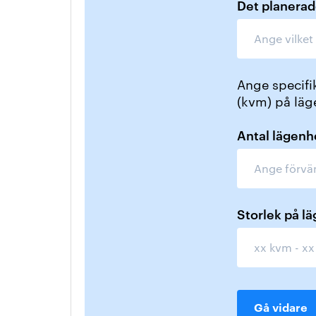
Det planerad
Ange specifik
(kvm) på läg
Antal lägenh
Storlek på l
Gå vidare