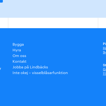
P
Bygga
H
Hyra
9
Om oss
Kontakt
S
Jobba på Lindbäcks
r
G
Inte okej – visselblåsarfunktion
1