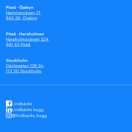
Piteå - Öjebyn
Hammarvägen 21,
943 36, Öjebyn
Piteå - Haraholmen
Haraholmsvägen 524,
941 43 Piteå
Stockholm
Gävlegatan 12B 3tr,
113 30 Stockholm
Lindbäcks
Lindbäcks bygg
@lindbacks_bygg