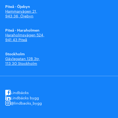
Piteå - Öjebyn
Hammarvägen 21,
943 36, Öjebyn
Piteå - Haraholmen
Haraholmsvägen 524,
941 43 Piteå
Stockholm
Gävlegatan 12B 3tr,
113 30 Stockholm
Lindbäcks
Lindbäcks bygg
@lindbacks_bygg