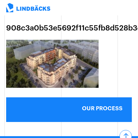
908c3a0b53e5692f11c55fb8d528b3
OUR PROCESS