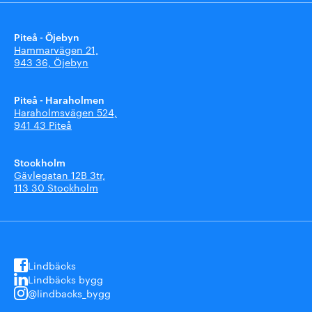
Piteå - Öjebyn
Hammarvägen 21,
943 36, Öjebyn
Piteå - Haraholmen
Haraholmsvägen 524,
941 43 Piteå
Stockholm
Gävlegatan 12B 3tr,
113 30 Stockholm
Lindbäcks
Lindbäcks bygg
@lindbacks_bygg