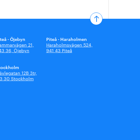
iteå - Öjebyn
Piteå - Haraholmen
ammarvägen 21,
Haraholmsvägen 524,
43 36, Öjebyn
941 43 Piteå
tockholm
ävlegatan 12B 3tr,
13 30 Stockholm