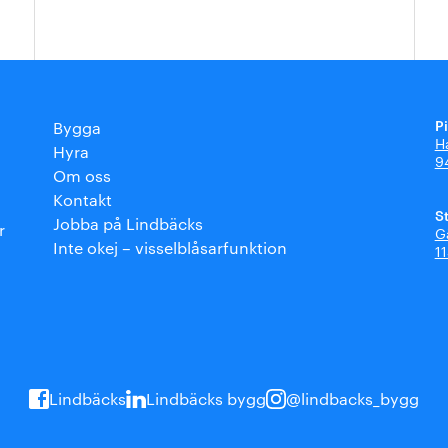
P
Bygga
H
Hyra
9
Om oss
Kontakt
S
Jobba på Lindbäcks
r
G
Inte okej – visselblåsarfunktion
1
Lindbäcks
Lindbäcks bygg
@lindbacks_bygg