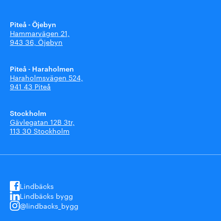
Piteå - Öjebyn
Hammarvägen 21,
943 36, Öjebyn
Piteå - Haraholmen
Haraholmsvägen 524,
941 43 Piteå
Stockholm
Gävlegatan 12B 3tr,
113 30 Stockholm
Lindbäcks
Lindbäcks bygg
@lindbacks_bygg