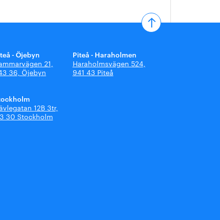
iteå - Öjebyn
Piteå - Haraholmen
ammarvägen 21,
Haraholmsvägen 524,
43 36, Öjebyn
941 43 Piteå
tockholm
ävlegatan 12B 3tr,
13 30 Stockholm