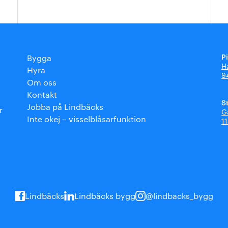
P
Bygga
H
Hyra
9
Om oss
Kontakt
S
Jobba på Lindbäcks
r
G
Inte okej – visselblåsarfunktion
1
Lindbäcks
Lindbäcks bygg
@lindbacks_bygg