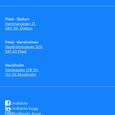
Piteå - Öjebyn
Hammarvägen 21,
943 36, Öjebyn
Piteå - Haraholmen
Haraholmsvägen 524,
941 43 Piteå
Stockholm
Gävlegatan 12B 3tr,
113 30 Stockholm
Lindbäcks
Lindbäcks bygg
@lindbacks_bygg