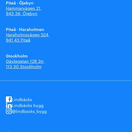
Piteå - Öjebyn
Hammarvägen 21,
943 36, Öjebyn
Piteå - Haraholmen
Haraholmsvägen 524,
941 43 Piteå
Stockholm
Gävlegatan 12B 3tr,
113 30 Stockholm
Lindbäcks
Lindbäcks bygg
@lindbacks_bygg