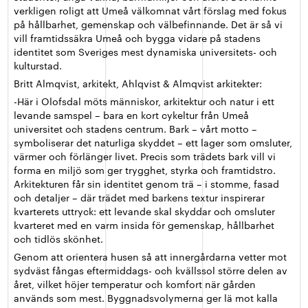
verkligen roligt att Umeå välkomnat vårt förslag med fokus
på hållbarhet, gemenskap och välbefinnande. Det är så vi
vill framtidssäkra Umeå och bygga vidare på stadens
identitet som Sveriges mest dynamiska universitets- och
kulturstad.
Britt Almqvist, arkitekt, Ahlqvist & Almqvist arkitekter:
-Här i Olofsdal möts människor, arkitektur och natur i ett
levande samspel – bara en kort cykeltur från Umeå
universitet och stadens centrum. Bark – vårt motto –
symboliserar det naturliga skyddet – ett lager som omsluter,
värmer och förlänger livet. Precis som trädets bark vill vi
forma en miljö som ger trygghet, styrka och framtidstro.
Arkitekturen får sin identitet genom trä – i stomme, fasad
och detaljer – där trädet med barkens textur inspirerar
kvarterets uttryck: ett levande skal skyddar och omsluter
kvarteret med en varm insida för gemenskap, hållbarhet
och tidlös skönhet.
Genom att orientera husen så att innergårdarna vetter mot
sydväst fångas eftermiddags- och kvällssol större delen av
året, vilket höjer temperatur och komfort när gården
används som mest. Byggnadsvolymerna ger lä mot kalla