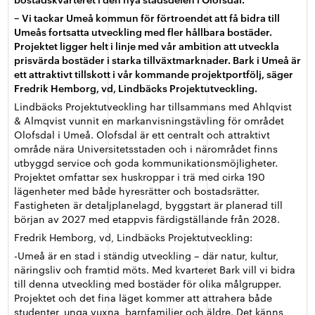
–
Vi tackar Umeå kommun för förtroendet att få bidra till
Umeås fortsatta utveckling med fler hållbara bostäder.
Projektet ligger helt i linje med vår ambition att utveckla
prisvärda bostäder i starka tillväxtmarknader. Bark i Umeå är
ett attraktivt tillskott i vår kommande projektportfölj, säger
Fredrik Hemborg, vd, Lindbäcks Projektutveckling.
Lindbäcks Projektutveckling har tillsammans med Ahlqvist
& Almqvist vunnit en markanvisningstävling för området
Olofsdal i Umeå. Olofsdal är ett centralt och attraktivt
område nära Universitetsstaden och i närområdet finns
utbyggd service och goda kommunikationsmöjligheter.
Projektet omfattar sex huskroppar i trä med cirka 190
lägenheter med både hyresrätter och bostadsrätter.
Fastigheten är detaljplanelagd, byggstart är planerad till
början av 2027 med etappvis färdigställande från 2028.
Fredrik Hemborg, vd, Lindbäcks Projektutveckling:
-Umeå är en stad i ständig utveckling – där natur, kultur,
näringsliv och framtid möts. Med kvarteret Bark vill vi bidra
till denna utveckling med bostäder för olika målgrupper.
Projektet och det fina läget kommer att attrahera både
studenter, unga vuxna, barnfamiljer och äldre. Det känns