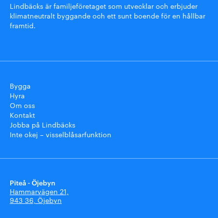
Lindbäcks är familjeföretaget som utvecklar och erbjuder
klimatneutralt byggande och ett sunt boende för en hållbar
framtid.
Bygga
Hyra
Om oss
Kontakt
Jobba på Lindbäcks
Inte okej – visselblåsarfunktion
Piteå - Öjebyn
Hammarvägen 21,
943 36, Öjebyn