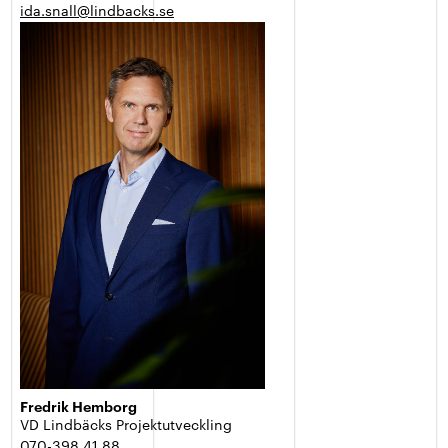
ida.snall@lindbacks.se
Fredrik Hemborg
VD Lindbäcks Projektutveckling
070-398 41 88