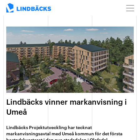
Lindbäcks vinner markanvisning i
Umeå
Lindbäcks Projektutveckling har tecknat
markanvisningsavtal med Umeå kommun för det första
bostadskvarteret i den nya stadsdelen i Olofsdal.