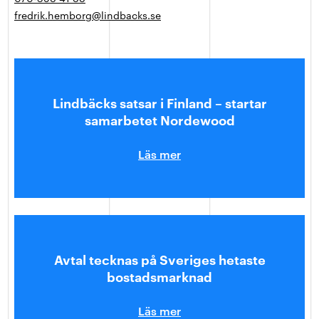
fredrik.hemborg@lindbacks.se
Lindbäcks satsar i Finland – startar
samarbetet Nordewood
Läs mer
Avtal tecknas på Sveriges hetaste
bostadsmarknad
Läs mer