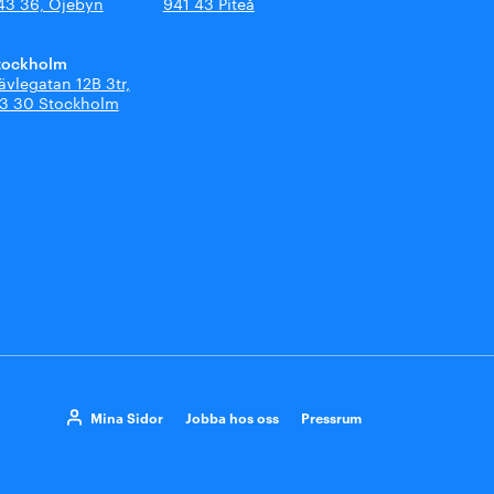
43 36, Öjebyn
941 43 Piteå
tockholm
ävlegatan 12B 3tr,
13 30 Stockholm
Mina Sidor
Jobba hos oss
Pressrum