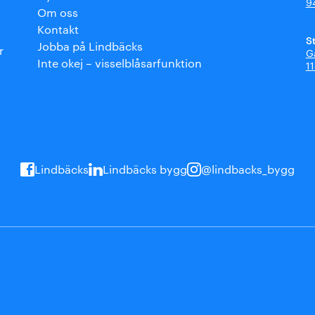
9
Om oss
Kontakt
S
Jobba på Lindbäcks
r
G
Inte okej – visselblåsarfunktion
1
Lindbäcks
Lindbäcks bygg
@lindbacks_bygg