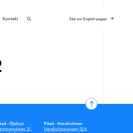
Kontakt
See our English pages
2
iteå - Öjebyn
Piteå - Haraholmen
ammarvägen 21,
Haraholmsvägen 524,