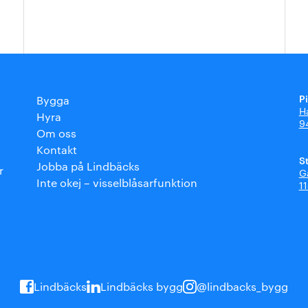
P
Bygga
H
Hyra
9
Om oss
Kontakt
S
Jobba på Lindbäcks
r
G
Inte okej – visselblåsarfunktion
1
Lindbäcks
Lindbäcks bygg
@lindbacks_bygg