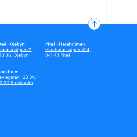
iteå - Öjebyn
Piteå - Haraholmen
ammarvägen 21,
Haraholmsvägen 524,
43 36, Öjebyn
941 43 Piteå
tockholm
ävlegatan 12B 3tr,
13 30 Stockholm