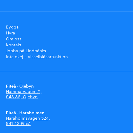
Bygga
Hyra
Om oss
Kontakt
Jobba på Lindbäcks
Inte okej – visselblåsarfunktion
Piteå - Öjebyn
Hammarvägen 21,
943 36, Öjebyn
Piteå - Haraholmen
Haraholmsvägen 524,
941 43 Piteå