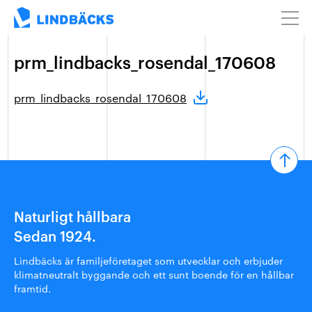
prm_lindbacks_rosendal_170608
prm_lindbacks_rosendal_170608
Naturligt hållbara
Sedan 1924.
Lindbäcks är familjeföretaget som utvecklar och erbjuder
klimatneutralt byggande och ett sunt boende för en hållbar
framtid.