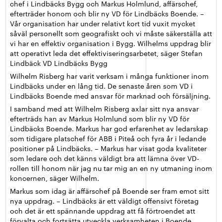
chef i Lindbäcks Bygg och Markus Holmlund, affärschef,
efterträder honom och blir ny VD för Lindbäcks Boende. –
Vår organisation har under relativt kort tid vuxit mycket
såväl personellt som geografiskt och vi måste säkerställa att
vi har en effektiv organisation i Bygg. Wilhelms uppdrag blir
att operativt leda det effektiviseringsarbetet, säger Stefan
Lindbäck VD Lindbäcks Bygg
Wilhelm Risberg har varit verksam i många funktioner inom
Lindbäcks under en lång tid. De senaste åren som VD i
Lindbäcks Boende med ansvar för marknad och försäljning.
I samband med att Wilhelm Risberg axlar sitt nya ansvar
efterträds han av Markus Holmlund som blir ny VD för
Lindbäcks Boende. Markus har god erfarenhet av ledarskap
som tidigare platschef för ABB i Piteå och fyra år i ledande
positioner på Lindbäcks. – Markus har visat goda kvaliteter
som ledare och det känns väldigt bra att lämna över VD-
rollen till honom när jag nu tar mig an en ny utmaning inom
koncernen, säger Wilhelm.
Markus som idag är affärschef på Boende ser fram emot sitt
nya uppdrag. – Lindbäcks är ett väldigt offensivt företag
och det är ett spännande uppdrag att få förtroendet att
förvalta och fortsätta utveckla verksamheten i Boende,