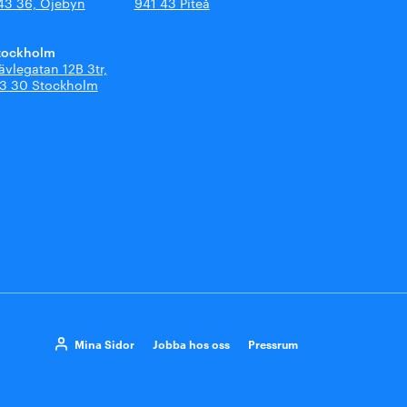
43 36, Öjebyn
941 43 Piteå
tockholm
ävlegatan 12B 3tr,
13 30 Stockholm
Mina Sidor
Jobba hos oss
Pressrum