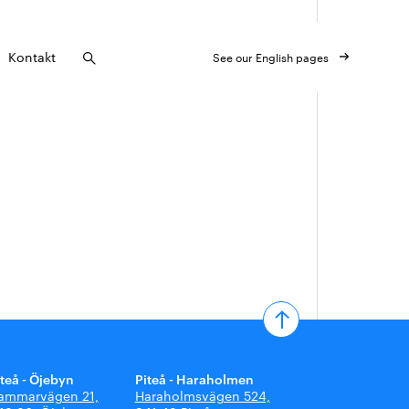
Kontakt
See our English pages
iteå - Öjebyn
Piteå - Haraholmen
ammarvägen 21,
Haraholmsvägen 524,