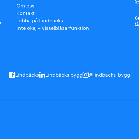
9
Om oss
Kontakt
S
Jobba på Lindbäcks
r
G
Inte okej – visselblåsarfunktion
1
Lindbäcks
Lindbäcks bygg
@lindbacks_bygg