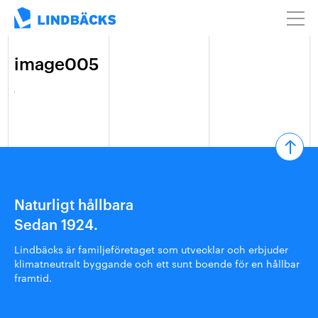
image005
Naturligt hållbara
Sedan 1924.
Lindbäcks är familjeföretaget som utvecklar och erbjuder
klimatneutralt byggande och ett sunt boende för en hållbar
framtid.