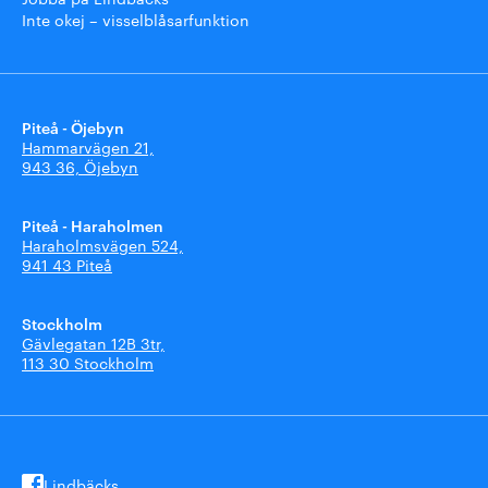
Inte okej – visselblåsarfunktion
Piteå - Öjebyn
Hammarvägen 21,
943 36, Öjebyn
Piteå - Haraholmen
Haraholmsvägen 524,
941 43 Piteå
Stockholm
Gävlegatan 12B 3tr,
113 30 Stockholm
Lindbäcks