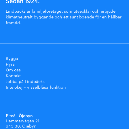
Sedan 1924.
Lindbäcks är familjeföretaget som utvecklar och erbjuder
klimatneutralt byggande och ett sunt boende för en hållbar
framtid.
Bygga
Hyra
Om oss
Kontakt
Jobba på Lindbäcks
Inte okej – visselblåsarfunktion
Piteå - Öjebyn
Hammarvägen 21,
943 36, Öjebyn