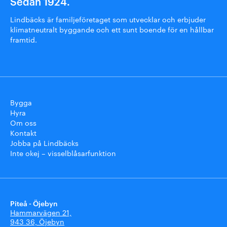
Sedan 1924.
Lindbäcks är familjeföretaget som utvecklar och erbjuder
klimatneutralt byggande och ett sunt boende för en hållbar
framtid.
Bygga
Hyra
Om oss
Kontakt
Jobba på Lindbäcks
Inte okej – visselblåsarfunktion
Piteå - Öjebyn
Hammarvägen 21,
943 36, Öjebyn