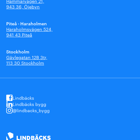
Hammarvägen 21,
943 36, Öjebyn
Piteå - Haraholmen
Haraholmsvägen 524,
941 43 Piteå
Stockholm
Gävlegatan 12B 3tr,
113 30 Stockholm
Lindbäcks
Lindbäcks bygg
@lindbacks_bygg