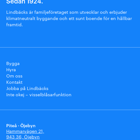
Sedan 1924.
Lindbäcks är familjeföretaget som utvecklar och erbjuder
klimatneutralt byggande och ett sunt boende för en hållbar
framtid.
Bygga
Hyra
Om oss
Kontakt
Jobba på Lindbäcks
Inte okej – visselblåsarfunktion
Piteå - Öjebyn
Hammarvägen 21,
943 36, Öjebyn