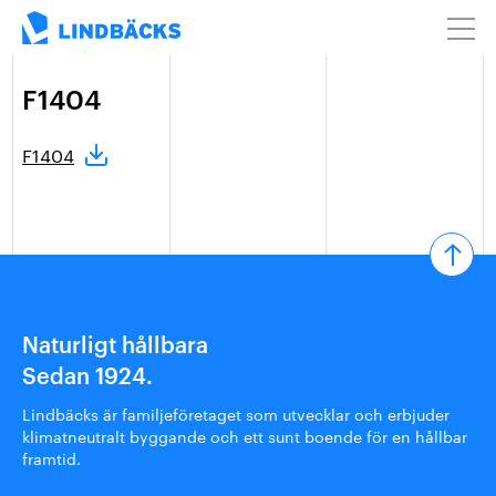
F1404
F1404
Naturligt hållbara
Sedan 1924.
Lindbäcks är familjeföretaget som utvecklar och erbjuder
klimatneutralt byggande och ett sunt boende för en hållbar
framtid.