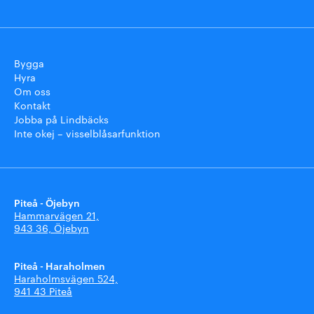
Bygga
Hyra
Om oss
Kontakt
Jobba på Lindbäcks
Inte okej – visselblåsarfunktion
Piteå - Öjebyn
Hammarvägen 21,
943 36, Öjebyn
Piteå - Haraholmen
Haraholmsvägen 524,
941 43 Piteå