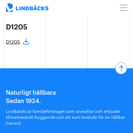
D1205
D1205
Naturligt hållbara
Sedan 1924.
Lindbäcks är familjeföretaget som utvecklar och erbjuder
klimatneutralt byggande och ett sunt boende för en hållbar
framtid.