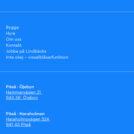
Bygga
Hyra
Om oss
Kontakt
Jobba på Lindbäcks
Inte okej – visselblåsarfunktion
Piteå - Öjebyn
Hammarvägen 21,
943 36, Öjebyn
Piteå - Haraholmen
Haraholmsvägen 524,
941 43 Piteå