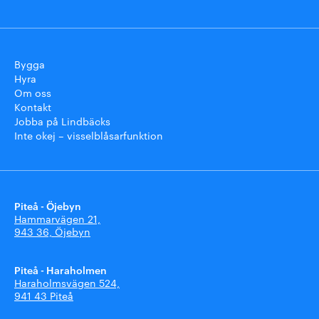
Bygga
Hyra
Om oss
Kontakt
Jobba på Lindbäcks
Inte okej – visselblåsarfunktion
Piteå - Öjebyn
Hammarvägen 21,
943 36, Öjebyn
Piteå - Haraholmen
Haraholmsvägen 524,
941 43 Piteå