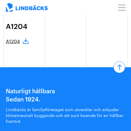
A1204
A1204
Naturligt hållbara
Sedan 1924.
Lindbäcks är familjeföretaget som utvecklar och erbjuder
klimatneutralt byggande och ett sunt boende för en hållbar
framtid.